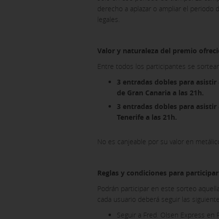
derecho a aplazar o ampliar el periodo 
legales.
Pulsa aquí para desactivar las cook
Valor y naturaleza del premio ofrec
Puedes volver a configurar tus cook
política de cookies
Entre todos los participantes se sortear
3 entradas dobles para asistir
de Gran Canaria a las 21h.
3 entradas dobles para asistir
Tenerife a las 21h.
No es canjeable por su valor en metálico
Reglas y condiciones para participar
Podrán participar en este sorteo aquell
cada usuario deberá seguir las siguiente
Seguir a Fred. Olsen Express en 