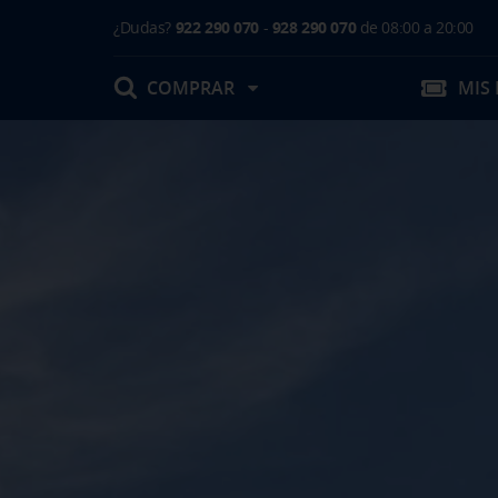
¿Dudas?
922 290 070
-
928 290 070
de 08:00 a 20:00
COMPRAR
MIS
Mis Reservas
T.Embarque / Resumen de Compra
Facturas
Comprar tu viaje
Prepara tu viaje
Contacto
Cambios
Certificados
Mi documentación
Actividades en destino