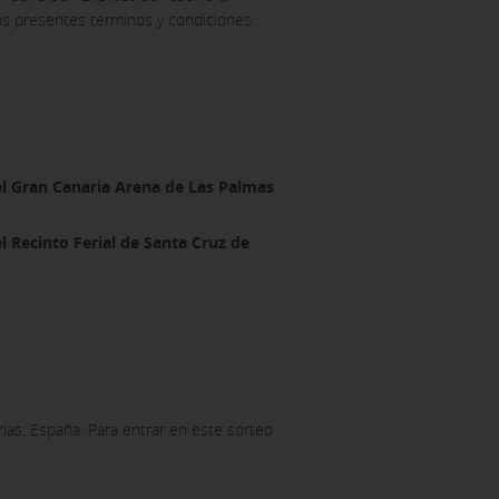
los presentes términos y condiciones
bién puedes consultar nuestra
 el Gran Canaria Arena de Las Palmas
l Recinto Ferial de Santa Cruz de
ias, España. Para entrar en este sorteo