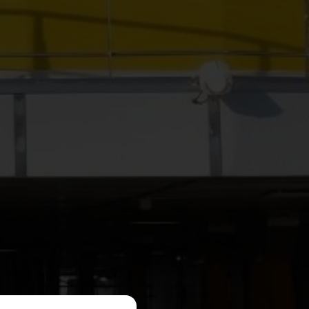
ACEPTAR TODAS
 tu navegador para bloquear o
enan ninguna información de