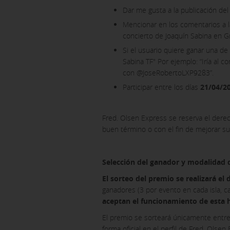
Dar me gusta a la publicación de
Mencionar en los comentarios a l
concierto de Joaquín Sabina en G
Si el usuario quiere ganar una de
Sabina TF" Por ejemplo: “Iría al
con @JoseRobertoLXP9283”.
Participar entre los días
21/04/202
Fred. Olsen Express se reserva el derec
buen término o con el fin de mejorar su 
Selección del ganador y modalidad 
El sorteo del premio se realizará el 
ganadores (3 por evento en cada isla, c
aceptan el funcionamiento de esta 
El premio se sorteará únicamente entre
forma oficial en el perfil de Fred. Olse