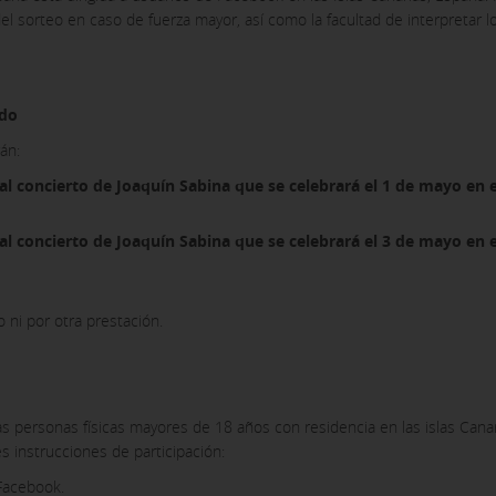
del sorteo en caso de fuerza mayor, así como la facultad de interpretar 
ies opcionales
ido
ies desde la sección "Política de cookies" al pie de la página. Tam
án:
 al concierto de Joaquín Sabina que se celebrará el 1 de mayo en
 al concierto de Joaquín Sabina que se celebrará el 3 de mayo en e
 ni por otra prestación.
as personas físicas mayores de 18 años con residencia en las islas Canar
s instrucciones de participación:
Facebook.