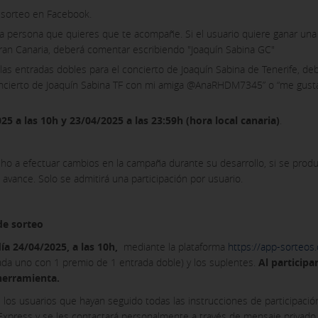
l sorteo en Facebook.
a persona que quieres que te acompañe. Si el usuario quiere ganar una 
ran Canaria, deberá comentar escribiendo "Joaquín Sabina GC"
 las entradas dobles para el concierto de Joaquín Sabina de Tenerife, d
 concierto de Joaquín Sabina TF con mi amiga @AnaRHDM7345” o “me gustar
5 a las 10h y 23/04/2025 a las 23:59h (hora local canaria)
.
ho a efectuar cambios en la campaña durante su desarrollo, si se produj
avance. Solo se admitirá una participación por usuario.
de sorteo
día 24/04/2025, a las 10h,
mediante la plataforma
https://app-sorteos
ada uno con 1 premio de 1 entrada doble) y los suplentes.
Al participar
herramienta.
 los usuarios que hayan seguido todas las instrucciones de participaci
n Express y se les contactará personalmente a través de mensaje privado.