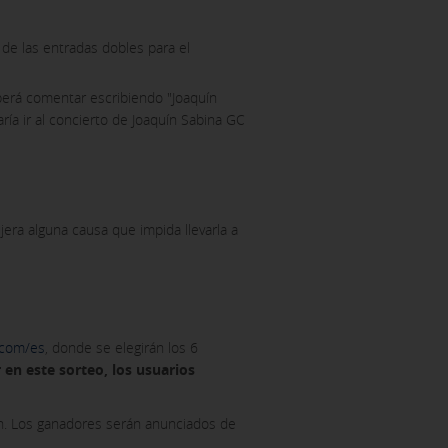
de las entradas dobles para el
eberá comentar escribiendo "Joaquín
ía ir al concierto de Joaquín Sabina GC
era alguna causa que impida llevarla a
.com/es
, donde se elegirán los 6
 en este sorteo, los usuarios
ón. Los ganadores serán anunciados de