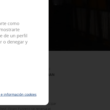
eral predefinidas como, por ejemplo,
carte como
 mostrarte
e de un perfil
r o denegar y
tu experiencia de navegación y
ue no tengas que reconfigurarlos
.
 Tenerife 38111, España y con CIF
OS DE JOAQUÍN SABINA EN GRAN
cidad relevante para tus intereses
identificación única de tu
e información cookies
a local canaria)
. Se podrá participar
Fred. Olsen Express se reserva el