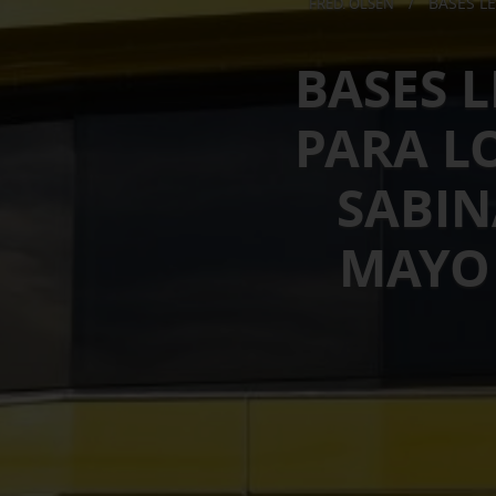
BASES L
FRED. OLSEN
/
BASES 
PARA L
SABIN
MAYO 