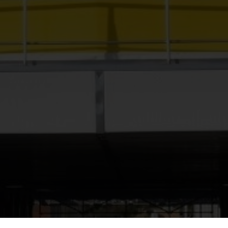
KIES
 no se pueden desactivar en nuestros sistemas. Puedes configurar
ero algunas áreas del sitio no funcionarán. Estas cookies no almac