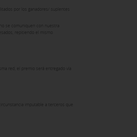
ilitados por los ganadores/ suplentes
o no se comuniquen con nuestra
resados, repitiendo el mismo
sma red, el premio será entregado vía
 circunstancia imputable a terceros que