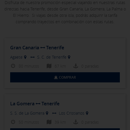
Disfruta de nuestra promoción especial viajando en nuestras rutas
directas hacia Tenerife, desde Gran Canaria, La Gomera, La Palma o
El Hierro. Si viajas desde otra isla, podrás adquirir la tarifa
comprando trayectos en combinación con estas rutas.
Gran Canaria
Tenerife
Agaete
S. C. de Tenerife
80 minutos
67 km
0 paradas
COMPRAR
La Gomera
Tenerife
S. S. de La Gomera
Los Cristianos
50 minutos
39 km
0 paradas