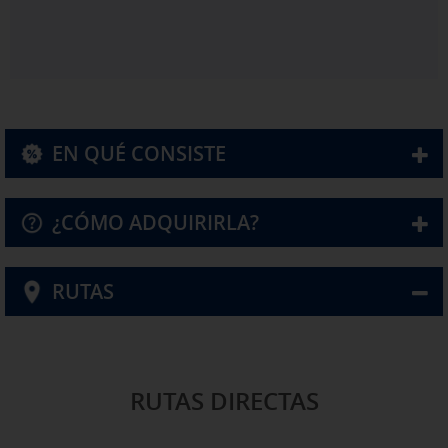
Puedes volver a configurar tus cookies desde la sección "Política de
cookies" al pie de la página. También puedes consultar nuestra
política de cookies
EN QUÉ CONSISTE
¿CÓMO ADQUIRIRLA?
RUTAS
RUTAS DIRECTAS