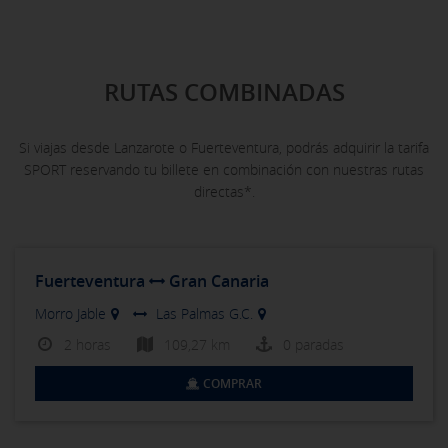
RUTAS COMBINADAS
Si viajas desde Lanzarote o Fuerteventura, podrás adquirir la tarifa
SPORT reservando tu billete en combinación con nuestras rutas
directas*.
Fuerteventura
Gran Canaria
Morro Jable
Las Palmas G.C.
2 horas
109,27 km
0 paradas
COMPRAR