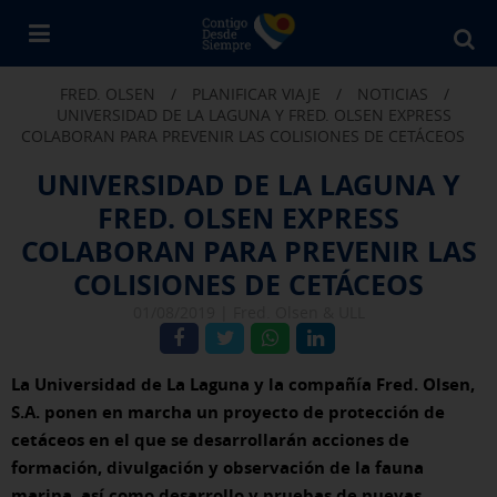
Bu
en
FRED. OLSEN
/
PLANIFICAR VIAJE
/
NOTICIAS
/
Fr
UNIVERSIDAD DE LA LAGUNA Y FRED. OLSEN EXPRESS
Ol
COLABORAN PARA PREVENIR LAS COLISIONES DE CETÁCEOS
UNIVERSIDAD DE LA LAGUNA Y
FRED. OLSEN EXPRESS
COLABORAN PARA PREVENIR LAS
COLISIONES DE CETÁCEOS
01/08/2019 |
Fred. Olsen & ULL
La Universidad de La Laguna y la compañía Fred. Olsen,
S.A. ponen en marcha un proyecto de protección de
cetáceos en el que se desarrollarán acciones de
formación, divulgación y observación de la fauna
marina, así como desarrollo y pruebas de nuevas