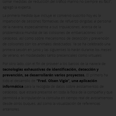
tomar medidas de reducción del tráfico marino no siempre es fácil”,
agregó la experta.
La primera medida que incluye el convenio suscrito hoy es la
impartición de sesiones formativas de refuerzo dirigidas al personal
de la naviera, especialmente a sus tripulaciones, acerca de la
problemática mundial de las colisiones de embarcaciones con
cetáceos, así como sobre mecanismos de detección y prevención
X
de colisiones con los animales detectados. Ya se ha celebrado una
primera sesión en junio y las siguientes lo harán durante los meses
CONFIGURACIÓN DE COOKIES
de verano, en modalidades tanto presenciales como virtuales.
Por otro lado, con el fin de proveer a los barcos de la naviera de
ACEPTAR TODAS
tecnologías exhaustivas de identificación, detección y
prevención, se desarrollarán varios proyectos.
El primero ha
sido el desarrollo de
“Fred. Olsen Vigía”, una aplicación
informática
para la recogida de datos sobre avistamientos de
Cookies necesarias
cetáceos, que estará presente en toda la flota de la compañía y que
Estas cookies son necesarias y no se pueden desactivar en
permitirá a la tripulación la consulta en tiempo real de avistamientos
nuestros sistemas. Puedes configurar tu navegador para
desde otros buques, así como la visualización de referencias
bloquear o alertar sobre estas cookies, pero algunas áreas
del sitio no funcionarán. Estas cookies no almacenan
anteriores.
ninguna información de identificación personal.