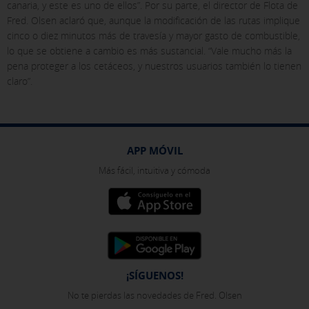
canaria, y este es uno de ellos”. Por su parte, el director de Flota de
Fred. Olsen aclaró que, aunque la modificación de las rutas implique
cinco o diez minutos más de travesía y mayor gasto de combustible,
lo que se obtiene a cambio es más sustancial. “Vale mucho más la
pena proteger a los cetáceos, y nuestros usuarios también lo tienen
claro”.
APP MÓVIL
Más fácil, intuitiva y cómoda
¡SÍGUENOS!
No te pierdas las novedades de Fred. Olsen