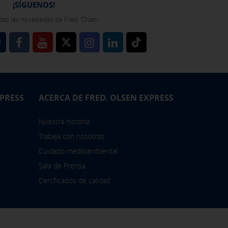
bién puedes consultar nuestra
¡SÍGUENOS!
das las novedades de Fred. Olsen
l
XPRESS
ACERCA DE FRED. OLSEN EXPRESS
Nuestra historia
Trabaja con nosotros
Cuidado medioambiental
Sala de Prensa
Certificados de calidad