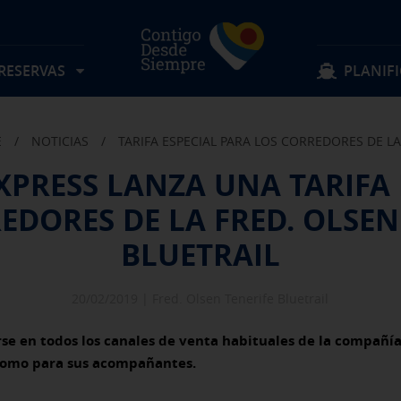
 RESERVAS
PLANIFI
E
/
NOTICIAS
/
TARIFA ESPECIAL PARA LOS CORREDORES DE LA
Localizar mi reserva
Sigue navegando
Sigue navegando
EXPRESS LANZA UNA TARIFA 
Rutas
Objetos perdidos
EDORES DE LA FRED. OLSEN
Tarifas
Sugerencias y quejas
BLUETRAIL
Preguntas frecuentes
Experiencia a bordo
Horarios
Descubre Fred. Olsen
Ofertas y actividades
Información al pasajero
Reservas Grupos
Condiciones de transporte
20/02/2019 |
Fred. Olsen Tenerife Bluetrail
irse en todos los canales de venta habituales de la compañí
í como para sus acompañantes.