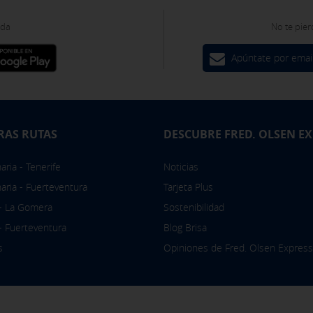
ies desde la sección "Política de cookies" al pie de la página. Tam
oda
No te pier
Apúntate por emai
RAS RUTAS
DESCUBRE FRED. OLSEN E
ria - Tenerife
Noticias
aria - Fuerteventura
Tarjeta Plus
 - La Gomera
Sostenibilidad
 - Fuerteventura
Blog Brisa
s
Opiniones de Fred. Olsen Express