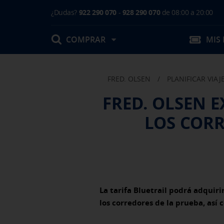
¿Dudas?
922 290 070
-
928 290 070
de 08:00 a 20:00
COMPRAR
MIS
FRED. OLSEN
/
PLANIFICAR VIAJ
Mis Reservas
FRED. OLSEN 
T.Embarque / Resumen de Compra
LOS CORR
Facturas
Comprar tu viaje
Prepara tu viaje
Contacto
Cambios
Certificados
Mi documentación
Actividades en destino
La tarifa Bluetrail podrá adquir
los corredores de la prueba, as