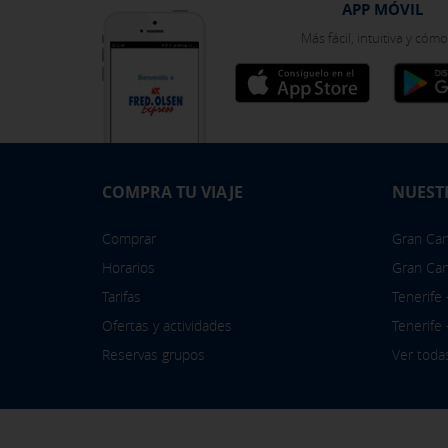
Puedes volver a configurar tus cook
APP MÓVIL
política de cookies
Más fácil, intuitiva y cóm
COMPRA TU VIAJE
NUEST
Comprar
Gran Cana
Horarios
Gran Can
Tarifas
Tenerife
Ofertas y actividades
Tenerife
Reservas grupos
Ver toda