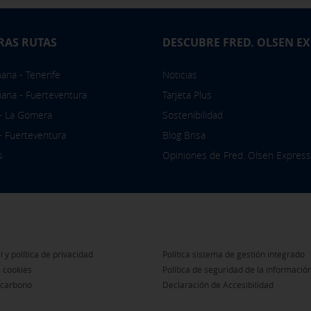
RAS RUTAS
DESCUBRE FRED. OLSEN E
ria - Tenerife
Noticias
aria - Fuerteventura
Tarjeta Plus
 - La Gomera
Sostenibilidad
 - Fuerteventura
Blog Brisa
s
Opiniones de Fred. Olsen Express
l y política de privacidad
Política sistema de gestión integrado
e cookies
Política de seguridad de la informació
 carbono
Declaración de Accesibilidad