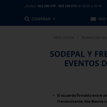
¿Dudas?
922 290 070
-
928 290 070
de 08:00 a 20:00
COMPRAR
MIS
FRED. OLSEN
/
PLANIFICAR VIA
Mis Reservas
SODEPAL Y FR
T.Embarque / Resumen de Compra
EVENTOS 
Facturas
Comprar tu viaje
Prepara tu viaje
Contacto
Cambios
Certificados
Mi documentación
Actividades en destino
El acuerdo firmado entre am
Transvulcania, Isla Bonita 