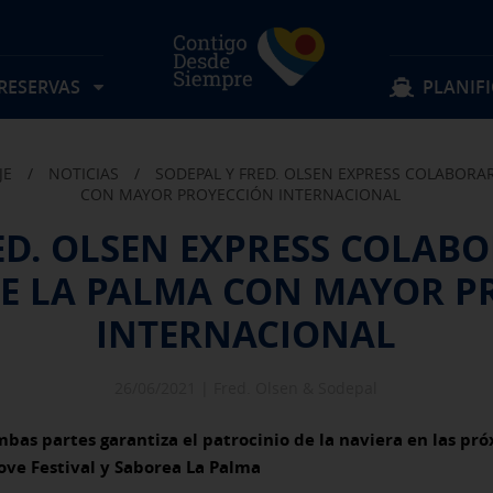
 RESERVAS
PLANIFI
JE
/
NOTICIAS
/
SODEPAL Y FRED. OLSEN EXPRESS COLABORA
Localizar mi reserva
Sigue navegando
Sigue navegando
CON MAYOR PROYECCIÓN INTERNACIONAL
ED. OLSEN EXPRESS COLAB
Rutas
Objetos perdidos
DE LA PALMA CON MAYOR P
Tarifas
Sugerencias y quejas
Preguntas frecuentes
Experiencia a bordo
Horarios
Descubre Fred. Olsen
Ofertas y actividades
Información al pasajero
INTERNACIONAL
Reservas Grupos
Condiciones de transporte
26/06/2021 |
Fred. Olsen & Sodepal
bas partes garantiza el patrocinio de la naviera en las pr
Love Festival y Saborea La Palma