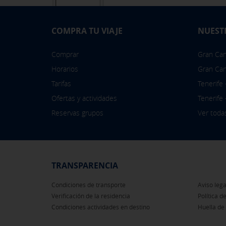
COMPRA TU VIAJE
NUEST
Comprar
Gran Cana
Horarios
Gran Can
Tarifas
Tenerife
Ofertas y actividades
Tenerife
Reservas grupos
Ver toda
TRANSPARENCIA
Condiciones de transporte
Aviso lega
Verificación de la residencia
Política d
Condiciones actividades en destino
Huella de