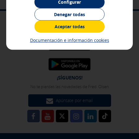
Configurar
información que recogen es agregada y, por lo tanto, es
anónima.
Denegar todas
[Ver detalles de las cookies]
APP MÓVIL
Aceptar todas
Cookies de publicidad y redes sociales
Más fácil, intuitiva y cómoda
Estas cookies son gestionadas por nuestros socios
Documentación e información cookies
publicitarios y se utilizan para mostrarte publicidad
relevante para tus intereses en otros sitios en los que
navegues. No almacenan información personal, sino que se
basan en la identificación única de tu navegador y
dispositivo de Internet.
[Ver detalles de las cookies]
¡SÍGUENOS!
No te pierdas las novedades de Fred. Olsen
GUARDAR CONFIGURACIÓN
Apúntate por email
Pulsa aquí para desactivar las cookies opcionales
Puedes volver a configurar tus cookies desde la sección "Política de
cookies" al pie de la página. También puedes consultar nuestra
política de cookies