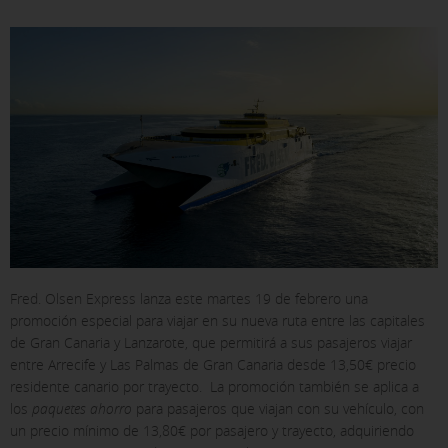
Fred. Olsen Express lanza este martes 19 de febrero una
X
promoción especial para viajar en su nueva ruta entre las capitales
de Gran Canaria y Lanzarote, que permitirá a sus pasajeros viajar
CONFIGURACIÓN DE COOKIES
entre Arrecife y Las Palmas de Gran Canaria desde 13,50€ precio
residente canario por trayecto. La promoción también se aplica a
ACEPTAR TODAS
los
paquetes ahorro
para pasajeros que viajan con su vehículo, con
un precio mínimo de 13,80€ por pasajero y trayecto, adquiriendo