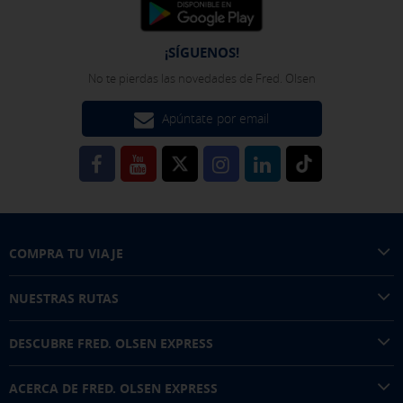
Pulsa aquí para desactivar las cookies opcionales
¡SÍGUENOS!
No te pierdas las novedades de Fred. Olsen
Puedes volver a configurar tus cookies desde la sección "Política de
cookies" al pie de la página. También puedes consultar nuestra
política de cookies
Apúntate por email
COMPRA TU VIAJE
NUESTRAS RUTAS
DESCUBRE FRED. OLSEN EXPRESS
ACERCA DE FRED. OLSEN EXPRESS