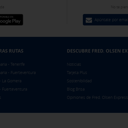
oda
No te pier
Apúntate por emai
RAS RUTAS
DESCUBRE FRED. OLSEN E
ria - Tenerife
Noticias
aria - Fuerteventura
Tarjeta Plus
 - La Gomera
Sostenibilidad
 - Fuerteventura
Blog Brisa
s
Opiniones de Fred. Olsen Express