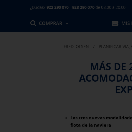
¿Dudas?
922 290 070
-
928 290 070
de 08:00 a 20:00
COMPRAR
MIS
FRED. OLSEN
/
PLANIFICAR VIAJ
Mis Reservas
MÁS DE 
T.Embarque / Resumen de Compra
ACOMODACI
Facturas
Comprar tu viaje
Prepara tu viaje
Contacto
Cambios
EXP
Certificados
Mi documentación
Actividades en destino
Las tres nuevas modalidades
flota de la naviera