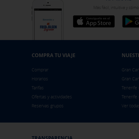
política de cookies
Más fácil, intuitiva y cóm
COMPRA TU VIAJE
NUEST
Comprar
Gran Cana
Horarios
Gran Can
Tarifas
Tenerife
Ofertas y actividades
Tenerife
Reservas grupos
Ver toda
TRANSPARENCIA