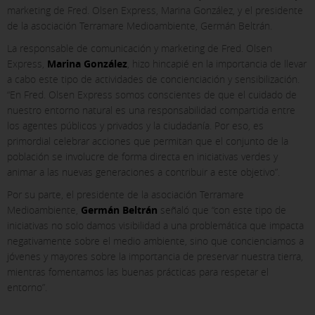
marketing de Fred. Olsen Express, Marina González, y el presidente
de la asociación Terramare Medioambiente, Germán Beltrán.
La responsable de comunicación y marketing de Fred. Olsen
Express,
Marina González
, hizo hincapié en la importancia de llevar
a cabo este tipo de actividades de concienciación y sensibilización.
“En Fred. Olsen Express somos conscientes de que el cuidado de
nuestro entorno natural es una responsabilidad compartida entre
X
los agentes públicos y privados y la ciudadanía. Por eso, es
primordial celebrar acciones que permitan que el conjunto de la
CONFIGURACIÓN DE COOKIES
población se involucre de forma directa en iniciativas verdes y
animar a las nuevas generaciones a contribuir a este objetivo”.
ACEPTAR TODAS
Por su parte, el presidente de la asociación Terramare
Medioambiente,
Germán Beltrán
señaló que “con este tipo de
iniciativas no solo damos visibilidad a una problemática que impacta
Cookies necesarias
negativamente sobre el medio ambiente, sino que concienciamos a
jóvenes y mayores sobre la importancia de preservar nuestra tierra,
Estas cookies son necesarias y no se pueden desactivar en
nuestros sistemas. Puedes configurar tu navegador para
mientras fomentamos las buenas prácticas para respetar el
bloquear o alertar sobre estas cookies, pero algunas áreas
entorno”.
del sitio no funcionarán. Estas cookies no almacenan
ninguna información de identificación personal.