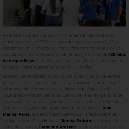
Fred. Olsen Express y la asociación Terramare Medioambiente
reunieron a más de 200 personas voluntarias ayer viernes, 29 de
septiembre, en la limpieza del litoral y fondo marino de la playa de
Los Cancajos, en La Palma. En total, se recogieron más de
420 kilos
de desperdicios
, entre los que destacaron plásticos, excrementos
de perro y madera, así como cerca de 350 colillas.
La acción de sensibilización, contó con la participación de centros
de educación secundaria, colectivos y asociaciones, buzos expertos,
voluntarios de diferentes islas, la Oficina de participación al
voluntariado medioambiental del Cabildo de Tenerife y personal de
la compañía. Asimismo, acudieron a la cita el concejal de Turismo,
Deportes y Seguridad del Ayuntamiento de Breña Baja,
Juan
Manuel Pérez
, que estuvo acompañado por la responsable de
calidad de Fred. Olsen Express,
Montse Padrón
; el delegado de La
Palma de la naviera,
Fernando Arozena
; la jefa de comunicación y