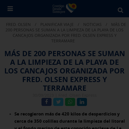
Bu
en
FRED. OLSEN
/
PLANIFICAR VIAJE
/
NOTICIAS
/
MÁS DE
Fr
200 PERSONAS SE SUMAN A LA LIMPIEZA DE LA PLAYA DE LOS
Ol
CANCAJOS ORGANIZADA POR FRED. OLSEN EXPRESS Y
TERRAMARE
MÁS DE 200 PERSONAS SE SUMAN
A LA LIMPIEZA DE LA PLAYA DE
LOS CANCAJOS ORGANIZADA POR
FRED. OLSEN EXPRESS Y
TERRAMARE
30/09/2023 |
Fred. Olsen Express
Se recogieron más de 420 kilos de desperdicios y
cerca de 350 colillas durante la limpieza del litoral
y el fondo marino de este conocido enclave de La