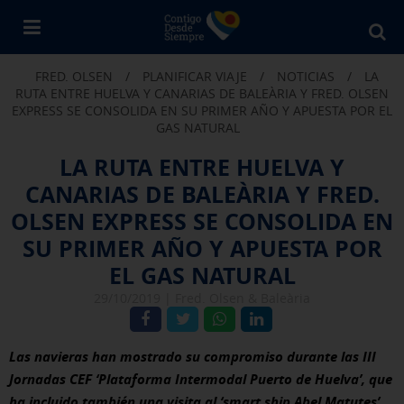
Bu
en
FRED. OLSEN
/
PLANIFICAR VIAJE
/
NOTICIAS
/
LA
Fr
RUTA ENTRE HUELVA Y CANARIAS DE BALEÀRIA Y FRED. OLSEN
Ol
EXPRESS SE CONSOLIDA EN SU PRIMER AÑO Y APUESTA POR EL
GAS NATURAL
LA RUTA ENTRE HUELVA Y
CANARIAS DE BALEÀRIA Y FRED.
OLSEN EXPRESS SE CONSOLIDA EN
SU PRIMER AÑO Y APUESTA POR
EL GAS NATURAL
29/10/2019 |
Fred. Olsen & Baleària
Las navieras han mostrado su compromiso durante las III
Jornadas CEF ‘Plataforma Intermodal Puerto de Huelva’, que
ha incluido también una visita al ‘smart ship Abel Matutes’