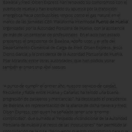
Baleària y Fred. Olsen Express han renovado su compromiso con el
puerto de Huelva y han explicado su apuesta por la transición
energética hacia combustibles limpios como el gas natural en el
marco de las Jornadas CEF: ‘Plataforma Intermodal
Puerto de Huelva’
organizadas por la Autoridad Portuaria de Huelva, con la asistencia
de más de un centenar de profesionales. En el acto han estado
presentes el presidente de Baleària, Adolfo Utor, y el jefe del
Departamento Comercial de Carga de Fred. Olsen Express, Jesús
Dionis García, y la presidenta de la Autoridad Portuaria de Huelva,
Pilar Miranda, entre otras autoridades, que han podido visitar
también el
smart ship Abel Matutes
.
“A punto de cumplir el primer año, nuestro servicio de calidad,
frecuente y fiable entre Huelva y Canarias ha tenido una buena
progresión de pasajeros y mercancías”, ha destacado el presidente
de Baleària, en representación de la alianza de dicha naviera y Fred.
Olsen Express, con quien ha señalado tener una “enorme
complicidad”, que sumada al “respaldo incondicional de la Autoridad
Portuaria de Huelva y el resto de las instituciones” han permitido la
X
consolidación de la ruta. “Renovamos nuestro compromiso para que