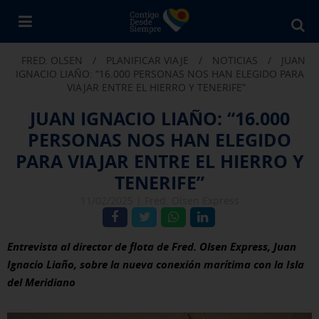
Bu
en
FRED. OLSEN
/
PLANIFICAR VIAJE
/
NOTICIAS
/
JUAN
Fr
IGNACIO LIAÑO: “16.000 PERSONAS NOS HAN ELEGIDO PARA
Ol
VIAJAR ENTRE EL HIERRO Y TENERIFE”
JUAN IGNACIO LIAÑO: “16.000
PERSONAS NOS HAN ELEGIDO
PARA VIAJAR ENTRE EL HIERRO Y
TENERIFE”
11/02/2025 |
Fred. Olsen Express
Entrevista al director de flota de Fred. Olsen Express, Juan
Ignacio Liaño, sobre la nueva conexión marítima con la Isla
del Meridiano