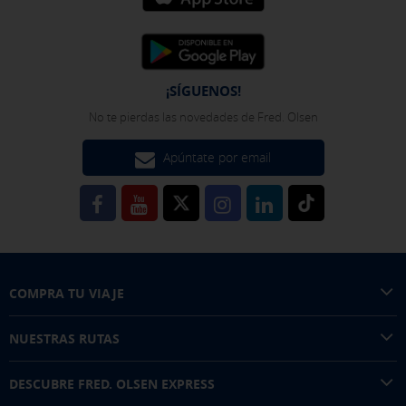
Pulsa aquí para desactivar las cookies opcionales
¡SÍGUENOS!
Puedes volver a configurar tus cookies desde la sección "Política de
No te pierdas las novedades de Fred. Olsen
cookies" al pie de la página. También puedes consultar nuestra
política de cookies
Apúntate por email
COMPRA TU VIAJE
NUESTRAS RUTAS
DESCUBRE FRED. OLSEN EXPRESS