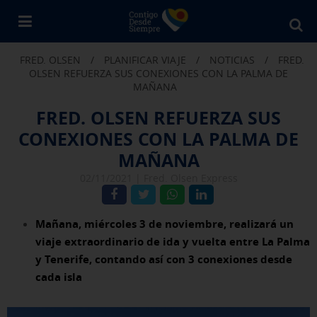
Bu
en
FRED. OLSEN
/
PLANIFICAR VIAJE
/
NOTICIAS
/
FRED.
Fr
OLSEN REFUERZA SUS CONEXIONES CON LA PALMA DE
Ol
MAÑANA
FRED. OLSEN REFUERZA SUS
CONEXIONES CON LA PALMA DE
MAÑANA
02/11/2021 |
Fred. Olsen Express
Mañana, miércoles 3 de noviembre, realizará un
viaje extraordinario de ida y vuelta entre La Palma
y Tenerife, contando así con 3 conexiones desde
cada isla