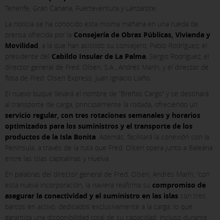
Tenerife, Gran Canaria, Fuerteventura y Lanzarote.
La noticia se ha conocido esta misma mañana en una rueda de
prensa ofrecida por la
Consejería de Obras Públicas, Vivienda y
Movilidad
, a la que han asistido su consejero, Pablo Rodríguez; el
presidente del
Cabildo Insular de La Palma
, Sergio Rodríguez; el
director general de Fred. Olsen, S.A., Andrés Marín; y el director de
flota de Fred. Olsen Express, Juan Ignacio Liaño.
El nuevo buque llevará el nombre de “Breñas Cargo” y se destinará
al transporte de carga, principalmente la rodada, ofreciendo un
servicio regular, con tres rotaciones semanales y horarios
optimizados para los suministros y el transporte de los
productos de la Isla Bonita
. Además, facilitará la conexión con la
Península, a través de la ruta que Fred. Olsen opera junto a Baleària
entre las islas capitalinas y Huelva.
En palabras del director general de Fred. Olsen, Andrés Marín, “con
esta nueva incorporación, la naviera reafirma su
compromiso de
asegurar la conectividad y el suministro en las islas
con tres
barcos en activo, dedicados exclusivamente a la carga, lo que
garantiza una disponibilidad total de su capacidad, incluso durante