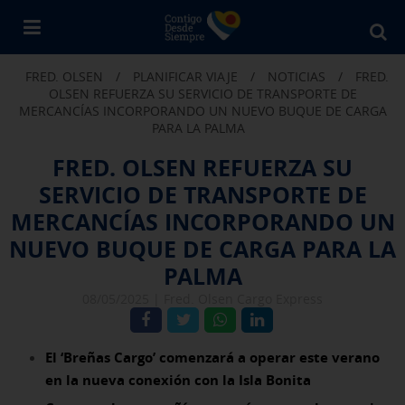
Bu
en
FRED. OLSEN
/
PLANIFICAR VIAJE
/
NOTICIAS
/
FRED.
Fr
OLSEN REFUERZA SU SERVICIO DE TRANSPORTE DE
Ol
MERCANCÍAS INCORPORANDO UN NUEVO BUQUE DE CARGA
PARA LA PALMA
FRED. OLSEN REFUERZA SU
SERVICIO DE TRANSPORTE DE
MERCANCÍAS INCORPORANDO UN
NUEVO BUQUE DE CARGA PARA LA
PALMA
08/05/2025 |
Fred. Olsen Cargo Express
El ‘Breñas Cargo’ comenzará a operar este verano
en la nueva conexión con la Isla Bonita