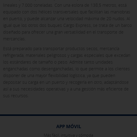
GUARDAR CONFIGURACIÓN
lineales y 7.000 toneladas. Con una eslora de 138,5 metros, está
equipado con dos hélices transversales que facilitan las maniobras
en puerto, y puede alcanzar una velocidad máxima de 20 nudos. Al
igual que los otros dos buques Cargo Express, se trata de un barco
Pulsa aquí para desactivar las cookies opcionales
diseñado para ofrecer una gran versatilidad en el transporte de
mercancías.
Puedes volver a configurar tus cookies desde la sección "Política de
cookies" al pie de la página. También puedes consultar nuestra
Está preparado para transportar productos secos, mercancía
política de cookies
refrigerada, materiales peligrosos y cargas especiales que excedan
los estándares de tamaño o peso. Admite tanto unidades
enganchadas como desenganchadas, lo que permite a los clientes
disponer de una mayor flexibilidad logística, ya que pueden
depositar su carga en un puerto y recogerla en otro, adaptándose
así a sus necesidades operativas y a una gestión más eficiente de
sus recursos.
APP MÓVIL
Más fácil, intuitiva y cómoda