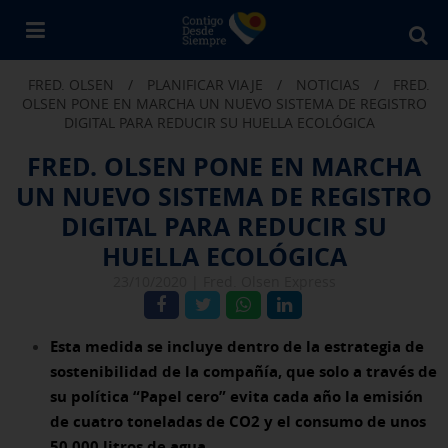
Bu
en
FRED. OLSEN
/
PLANIFICAR VIAJE
/
NOTICIAS
/
FRED.
Fr
OLSEN PONE EN MARCHA UN NUEVO SISTEMA DE REGISTRO
Ol
DIGITAL PARA REDUCIR SU HUELLA ECOLÓGICA
FRED. OLSEN PONE EN MARCHA
UN NUEVO SISTEMA DE REGISTRO
DIGITAL PARA REDUCIR SU
HUELLA ECOLÓGICA
23/10/2020 |
Fred. Olsen Express
Esta medida se incluye dentro de la estrategia de
sostenibilidad de la compañía, que solo a través de
su política “Papel cero” evita cada año la emisión
de cuatro toneladas de CO2 y el consumo de unos
50.000 litros de agua.