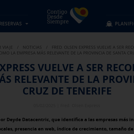
 RESERVAS
PLANIFI
 VIAJE
/
NOTICIAS
/
FRED. OLSEN EXPRESS VUELVE A SER R
Localizar mi reserva
Sigue navegando
Sigue navegando
MO LA EMPRESA MÁS RELEVANTE DE LA PROVINCIA DE SANTA CRU
EXPRESS VUELVE A SER RE
Rutas
Objetos perdidos
ÁS RELEVANTE DE LA PROVI
Tarifas
Sugerencias y quejas
Preguntas frecuentes
Experiencia a bordo
Horarios
Descubre Fred. Olsen
Ofertas y actividades
Información al pasajero
CRUZ DE TENERIFE
Reservas Grupos
Condiciones de transporte
05/02/2025 |
Fred. Olsen Express
r Deyde Datacentric, que identifica a las empresas más in
ocales, presencia en web, índice de crecimiento, tamaño de