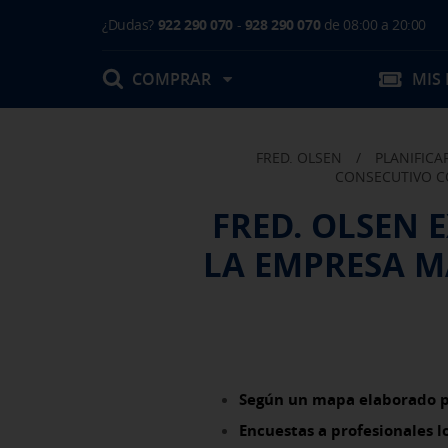
¿Dudas?
922 290 070
-
928 290 070
de 08:00 a 20:00
COMPRAR
MIS
FRED. OLSEN
/
PLANIFICAR
Mis Reservas
CONSECUTIVO CO
FRED. OLSEN 
T.Embarque / Resumen de Compra
LA EMPRESA M
Facturas
Comprar tu viaje
Prepara tu viaje
Contacto
Cambios
Certificados
Mi documentación
Actividades en destino
Según un mapa elaborado po
Encuestas a profesionales l