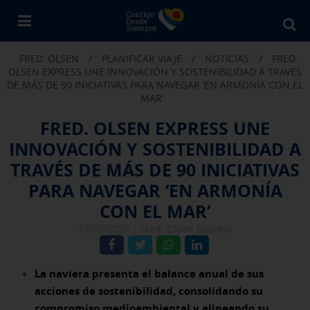
Bu
en
FRED. OLSEN
/
PLANIFICAR VIAJE
/
NOTICIAS
/
FRED.
Fr
OLSEN EXPRESS UNE INNOVACIÓN Y SOSTENIBILIDAD A TRAVÉS
Ol
DE MÁS DE 90 INICIATIVAS PARA NAVEGAR ‘EN ARMONÍA CON EL
MAR’
FRED. OLSEN EXPRESS UNE
INNOVACIÓN Y SOSTENIBILIDAD A
TRAVÉS DE MÁS DE 90 INICIATIVAS
PARA NAVEGAR ‘EN ARMONÍA
CON EL MAR’
12/03/2026 |
Fred. Olsen Express
La naviera presenta el balance anual de sus
acciones de sostenibilidad, consolidando su
compromiso medioambiental y alineando su