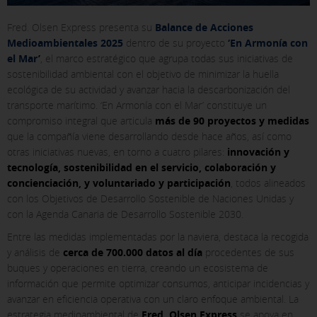
Fred. Olsen Express presenta su
Balance de Acciones
Medioambientales 2025
dentro de su proyecto
‘En Armonía con
el Mar
’
, el marco estratégico que agrupa todas sus iniciativas de
sostenibilidad ambiental con el objetivo de minimizar la huella
ecológica de su actividad y avanzar hacia la descarbonización del
transporte marítimo. ‘En Armonía con el Mar’ constituye un
compromiso integral que articula
más de 90 proyectos y medidas
que la compañía viene desarrollando desde hace años, así como
otras iniciativas nuevas, en torno a cuatro pilares:
innovación y
tecnología, sostenibilidad en el servicio, colaboración y
concienciación, y voluntariado y participación
, todos alineados
con los Objetivos de Desarrollo Sostenible de Naciones Unidas y
con la Agenda Canaria de Desarrollo Sostenible 2030.
Entre las medidas implementadas por la naviera, destaca la recogida
y análisis de
cerca de 700.000 datos al día
procedentes de sus
buques y operaciones en tierra, creando un ecosistema de
información que permite optimizar consumos, anticipar incidencias y
avanzar en eficiencia operativa con un claro enfoque ambiental. La
estrategia medioambiental de
Fred. Olsen Express
se apoya en