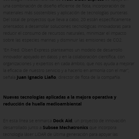
una combinación de diseño eficiente de flota, incorporación de
materiales más sostenibles y aplicación de tecnologías punteras.
Del total de proyectos que lleva a cabo, 20 están específicamente
orientados a desarrollar soluciones tecnológicas innovadoras para
reducir el consumo de recursos naturales, minimizar el impacto
sobre las especies marinas y disminuir las emisiones de CO2.
“En Fred. Olsen Express planteamos un modelo de desarrollo
innovador apoyado en datos y en la colaboración científica, con
organizaciones y expertos en cada ámbito, que nos ayuda a mejorar
la eficacia de nuestro servicio y a hacerlo en armonía con el mar”,
señala
Juan Ignacio Liaño
, director de flota de la compañía.
X
Nuevas tecnologías aplicadas a la mejora operativa y
reducción de huella medioambiental
CONFIGURACIÓN DE COOKIES
En esta línea se enmarca
Dock Aid
, un proyecto de innovación
ACEPTAR TODAS
desarrollado junto a
Subsea Mechatronics
que incorpora
tecnología láser LiDAR de última generación para apoyar las