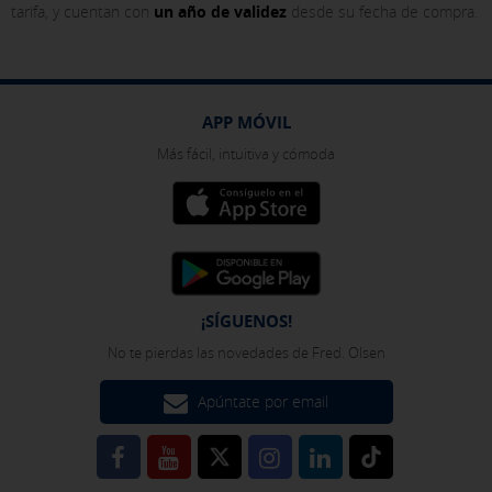
cookies" al pie de la página. También puedes consultar nuestra
tarifa, y cuentan con
un año de validez
desde su fecha de compra.
política de cookies
APP MÓVIL
Más fácil, intuitiva y cómoda
¡SÍGUENOS!
No te pierdas las novedades de Fred. Olsen
Apúntate por email