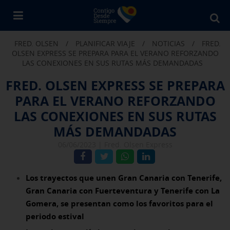
Bu
en
FRED. OLSEN
/
PLANIFICAR VIAJE
/
NOTICIAS
/
FRED.
Fr
OLSEN EXPRESS SE PREPARA PARA EL VERANO REFORZANDO
Ol
LAS CONEXIONES EN SUS RUTAS MÁS DEMANDADAS
FRED. OLSEN EXPRESS SE PREPARA
PARA EL VERANO REFORZANDO
LAS CONEXIONES EN SUS RUTAS
MÁS DEMANDADAS
06/06/2023 |
Fred. Olsen Express
Los trayectos que unen Gran Canaria con Tenerife,
Gran Canaria con Fuerteventura y Tenerife con La
Gomera, se presentan como los favoritos para el
periodo estival