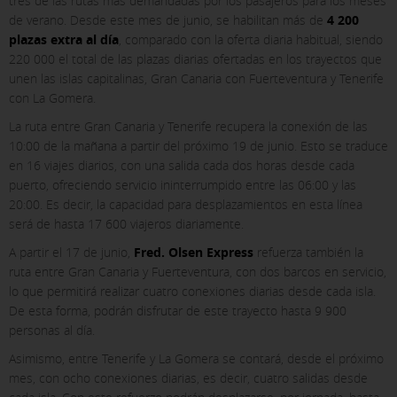
tres de las rutas más demandadas por los pasajeros para los meses
de verano. Desde este mes de junio, se habilitan más de
4 200
plazas extra al día
, comparado con la oferta diaria habitual, siendo
220 000 el total de las plazas diarias ofertadas en los trayectos que
unen las islas capitalinas, Gran Canaria con Fuerteventura y Tenerife
con La Gomera.
La ruta entre Gran Canaria y Tenerife recupera la conexión de las
10:00 de la mañana a partir del próximo 19 de junio. Esto se traduce
en 16 viajes diarios, con una salida cada dos horas desde cada
puerto, ofreciendo servicio ininterrumpido entre las 06:00 y las
20:00. Es decir, la capacidad para desplazamientos en esta línea
será de hasta 17 600 viajeros diariamente.
A partir el 17 de junio,
Fred. Olsen Express
refuerza también la
ruta entre Gran Canaria y Fuerteventura, con dos barcos en servicio,
lo que permitirá realizar cuatro conexiones diarias desde cada isla.
X
De esta forma, podrán disfrutar de este trayecto hasta 9 900
CONFIGURACIÓN DE COOKIES
personas al día.
Asimismo, entre Tenerife y La Gomera se contará, desde el próximo
ACEPTAR TODAS
mes, con ocho conexiones diarias, es decir, cuatro salidas desde