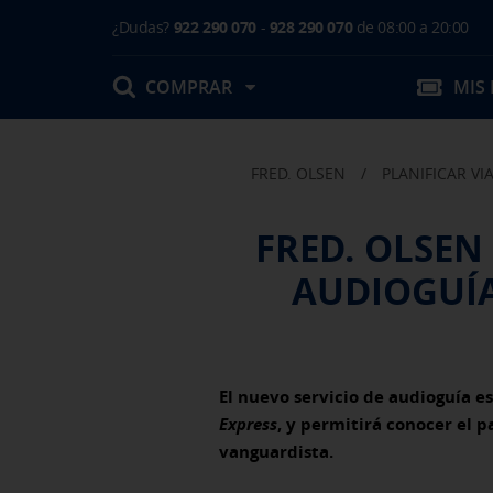
¿Dudas?
922 290 070
-
928 290 070
de 08:00 a 20:00
COMPRAR
MIS
FRED. OLSEN
/
PLANIFICAR VI
Mis Reservas
FRED. OLSEN
T.Embarque / Resumen de Compra
AUDIOGUÍA
Facturas
Comprar tu viaje
Prepara tu viaje
Contacto
Cambios
Certificados
Mi documentación
El nuevo servicio de audioguía 
Actividades en destino
Express
, y permitirá conocer el 
vanguardista.