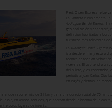
Fred. Olsen Express refuerza
La Gomera e implementa un n
Audioguía Benchi Express
. El 
geolocalización y conectará, e
definición habilitadas a bordo
turísticos más relevantes de la
La
Audioguía Benchi Express
na
isla desde el mar y estará di
recorre desde San Sebastián 
viceversa. El uso tendrá un co
KIES
del billete, y los contenidos,
periodista Juan Carlos Díaz L
en inglés y alemán, de maner
mera, que recorre más de 31 km y tiene una duración total de 70 minuto
 la isla, en ambos sentidos, que abarcan desde la historia de la capital,
 no se pueden desactivar en nuestros sistemas. Puedes configurar
ero algunas áreas del sitio no funcionarán. Estas cookies no almac
entre otros lugares de interés.