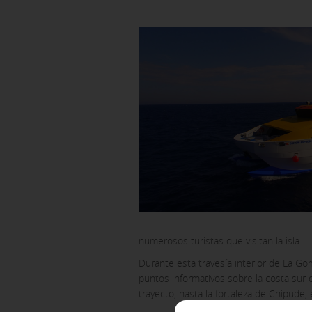
CONFIGURACIÓN DE COO
numerosos turistas que visitan la isla.
Cookies necesarias
Durante esta travesía interior de La Go
puntos informativos sobre la costa sur de
Estas cookies son necesarias y
alertar sobre estas cookies, p
trayecto, hasta la fortaleza de Chipude, 
identificación personal.