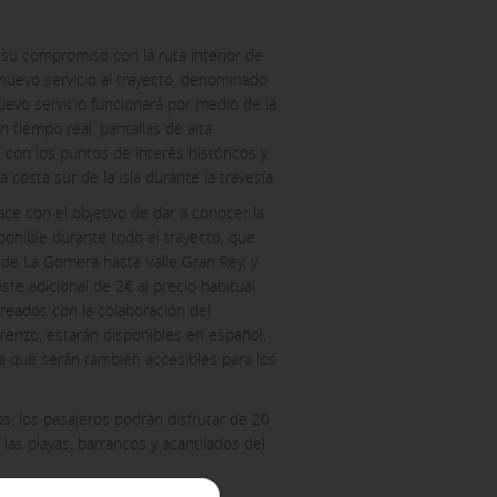
 su compromiso con la ruta interior de
uevo servicio al trayecto, denominado
nuevo servicio funcionará por medio de la
n tiempo real, pantallas de alta
, con los puntos de interés históricos y
 costa sur de la isla durante la travesía.
ce con el objetivo de dar a conocer la
sponible durante todo el trayecto, que
de La Gomera hasta Valle Gran Rey, y
ste adicional de 2€ al precio habitual
 creados con la colaboración del
ACEPTAR TODAS
orenzo, estarán disponibles en español,
a que serán también accesibles para los
s, los pasajeros podrán disfrutar de 20
 las playas, barrancos y acantilados del
 tu navegador para bloquear o
enan ninguna información de