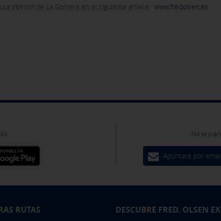
 ruta interior de La Gomera en el siguiente enlace:
www.fredolsen.es.
ies opcionales
ies desde la sección "Política de cookies" al pie de la página. Tam
oda
No te pier
Apúntate por emai
RAS RUTAS
DESCUBRE FRED. OLSEN E