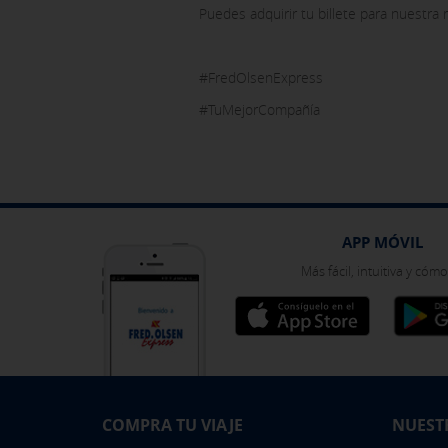
Puedes adquirir tu billete para nuestra
Pulsa aquí para desactivar las cook
#FredOlsenExpress
#TuMejorCompañía
Puedes volver a configurar tus cook
política de cookies
APP MÓVIL
Más fácil, intuitiva y cóm
COMPRA TU VIAJE
NUEST