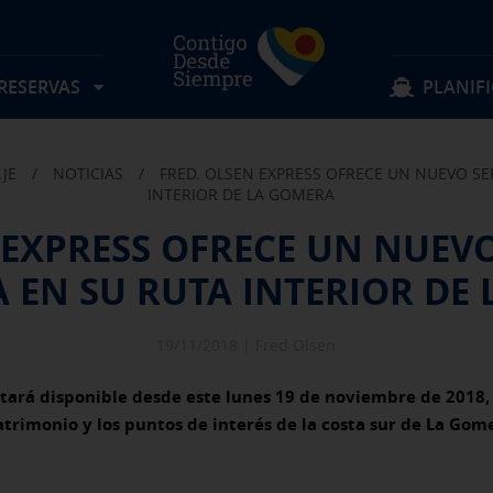
 RESERVAS
PLANIFI
AJE
/
NOTICIAS
/
FRED. OLSEN EXPRESS OFRECE UN NUEVO SE
Localizar mi reserva
Sigue navegando
Sigue navegando
INTERIOR DE LA GOMERA
 EXPRESS OFRECE UN NUEVO
Rutas
Objetos perdidos
 EN SU RUTA INTERIOR DE
Tarifas
Sugerencias y quejas
Preguntas frecuentes
Experiencia a bordo
Horarios
Descubre Fred. Olsen
Ofertas y actividades
Información al pasajero
Reservas Grupos
Condiciones de transporte
19/11/2018 |
Fred Olsen
estará disponible desde este lunes 19 de noviembre de 2018
patrimonio y los puntos de interés de la costa sur de La Go