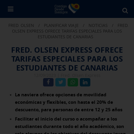
Bu
en
FRED. OLSEN
/
PLANIFICAR VIAJE
/
NOTICIAS
/
FRED.
Fr
OLSEN EXPRESS OFRECE TARIFAS ESPECIALES PARA LOS
Ol
ESTUDIANTES DE CANARIAS
FRED. OLSEN EXPRESS OFRECE
TARIFAS ESPECIALES PARA LOS
ESTUDIANTES DE CANARIAS
12/09/2023 |
Fred. Olsen Express
La naviera ofrece opciones de movilidad
económicas y flexibles, con hasta el 20% de
descuento, para personas de entre 12 y 25 años
Facilitar el inicio del curso o acompañar a los
estudiantes durante todo el año académico, son
solo algunos de los objetivos del descuento joven