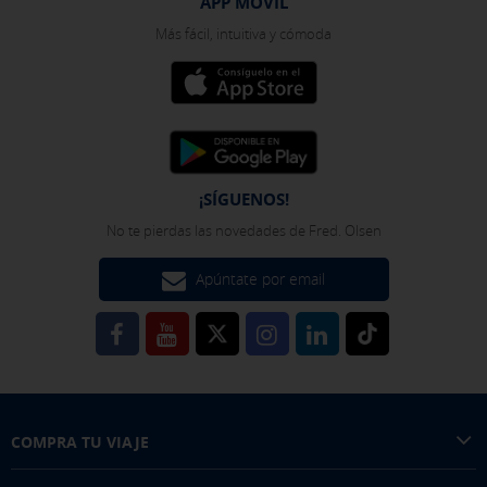
APP MÓVIL
Más fácil, intuitiva y cómoda
GUARDAR CONFIGURACIÓN
Pulsa aquí para desactivar las cookies opcionales
Puedes volver a configurar tus cookies desde la sección "Política de
cookies" al pie de la página. También puedes consultar nuestra
¡SÍGUENOS!
política de cookies
No te pierdas las novedades de Fred. Olsen
Apúntate por email
COMPRA TU VIAJE