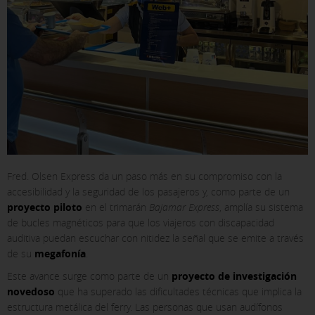
Fred. Olsen Express da un paso más en su compromiso con la
accesibilidad y la seguridad de los pasajeros y, como parte de un
proyecto piloto
en el trimarán
Bajamar Express
, amplía su sistema
de bucles magnéticos para que los viajeros con discapacidad
auditiva puedan escuchar con nitidez la señal que se emite a través
de su
megafonía
.
Este avance surge como parte de un
proyecto de investigación
novedoso
que ha superado las dificultades técnicas que implica la
estructura metálica del ferry. Las personas que usan audífonos