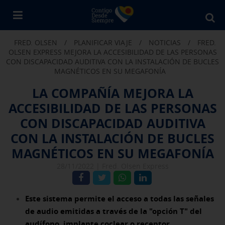
Bu
en
FRED. OLSEN
/
PLANIFICAR VIAJE
/
NOTICIAS
/
FRED.
Fr
OLSEN EXPRESS MEJORA LA ACCESIBILIDAD DE LAS PERSONAS
Ol
CON DISCAPACIDAD AUDITIVA CON LA INSTALACIÓN DE BUCLES
MAGNÉTICOS EN SU MEGAFONÍA
LA COMPAÑÍA MEJORA LA
ACCESIBILIDAD DE LAS PERSONAS
CON DISCAPACIDAD AUDITIVA
CON LA INSTALACIÓN DE BUCLES
MAGNÉTICOS EN SU MEGAFONÍA
28/11/2022 |
Fred. Olsen Express
Este sistema permite el acceso a todas las señales
de audio emitidas a través de la "opción T" del
audífono, implante coclear o receptor.