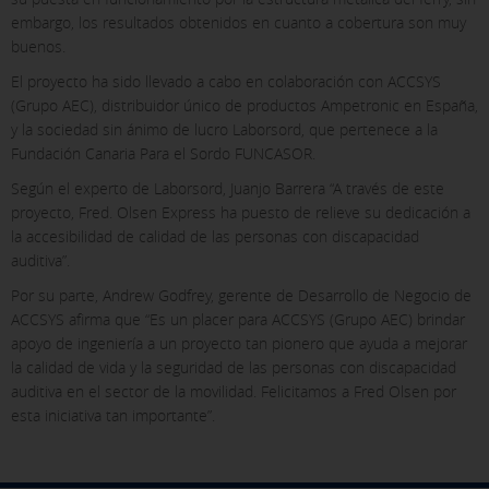
embargo, los resultados obtenidos en cuanto a cobertura son muy
buenos.
GUARDAR CONFIGURACIÓN
El proyecto ha sido llevado a cabo en colaboración con ACCSYS
(Grupo AEC), distribuidor único de productos Ampetronic en España,
Pulsa aquí para desactivar las cookies opcionales
y la sociedad sin ánimo de lucro Laborsord, que pertenece a la
Fundación Canaria Para el Sordo FUNCASOR.
Según el experto de Laborsord, Juanjo Barrera “A través de este
Puedes volver a configurar tus cookies desde la sección "Política de
cookies" al pie de la página. También puedes consultar nuestra
proyecto, Fred. Olsen Express ha puesto de relieve su dedicación a
política de cookies
la accesibilidad de calidad de las personas con discapacidad
auditiva”.
Por su parte, Andrew Godfrey, gerente de Desarrollo de Negocio de
ACCSYS afirma que “Es un placer para ACCSYS (Grupo AEC) brindar
apoyo de ingeniería a un proyecto tan pionero que ayuda a mejorar
la calidad de vida y la seguridad de las personas con discapacidad
auditiva en el sector de la movilidad. Felicitamos a Fred Olsen por
esta iniciativa tan importante”.