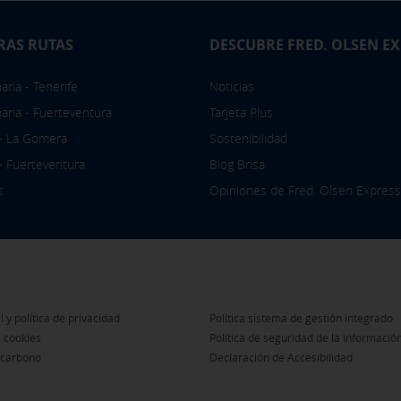
RAS RUTAS
DESCUBRE FRED. OLSEN E
ria - Tenerife
Noticias
aria - Fuerteventura
Tarjeta Plus
 - La Gomera
Sostenibilidad
 - Fuerteventura
Blog Brisa
s
Opiniones de Fred. Olsen Express
l y política de privacidad
Política sistema de gestión integrado
e cookies
Política de seguridad de la informació
 carbono
Declaración de Accesibilidad