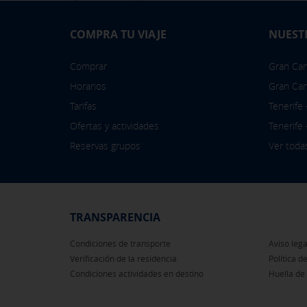
COMPRA TU VIAJE
NUEST
Comprar
Gran Cana
Horarios
Gran Can
Tarifas
Tenerife
Ofertas y actividades
Tenerife
Reservas grupos
Ver toda
TRANSPARENCIA
Condiciones de transporte
Aviso lega
Verificación de la residencia
Política d
Condiciones actividades en destino
Huella de