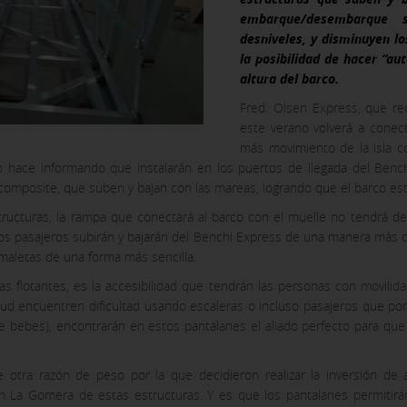
embarque/desembarque
desniveles, y disminuyen lo
la posibilidad de hacer “a
altura del barco.
Fred. Olsen Express, que re
este verano volverá a conect
más movimiento de la isla c
lo hace informando que instalarán en los puertos de llegada del Benc
composite, que suben y bajan con las mareas, logrando que el barco est
structuras, la rampa que conectará al barco con el muelle no tendrá des
 los pasajeros subirán y bajarán del Benchi Express de una manera más c
 maletas de una forma más sencilla.
s flotantes, es la accesibilidad que tendrán las personas con movilidad
KIES
ud encuentren dificultad usando escaleras o incluso pasajeros que po
 bebes), encontrarán en estos pantalanes el aliado perfecto para que 
 otra razón de peso por la que decidieron realizar la inversión d
en La Gomera de estas estructuras. Y es que los pantalanes permitirá
 no se pueden desactivar en nuestros sistemas. Puedes configurar