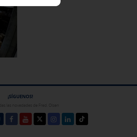
bién puedes consultar nuestra
¡SÍGUENOS!
das las novedades de Fred. Olsen
l