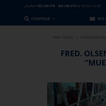
¿Dudas?
922 290 070
-
928 290 070
de 08:00 a 20:00
COMPRAR
MIS
FRED. OLSEN
/
PLANIFICAR VIA
Mis Reservas
FRED. OLS
T.Embarque / Resumen de Compra
“MUE
Facturas
Comprar tu viaje
Prepara tu viaje
Contacto
Cambios
Certificados
Mi documentación
Actividades en destino