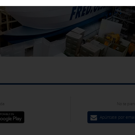
IÓN
ies opcionales
ies desde la sección "Política de cookies" al pie de la página. Tam
oda
No te pier
Apúntate por emai