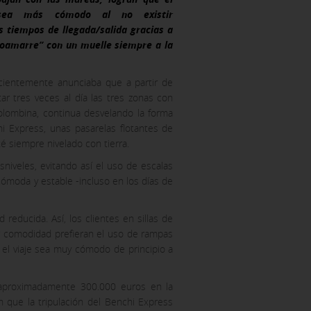
 sea más cómodo al no existir
s tiempos de llegada/salida gracias a
utoamarre” con un muelle siempre a la
cientemente anunciaba que a partir de
ar tres veces al día las tres zonas con
olombina, continua desvelando la forma
hi Express, unas pasarelas flotantes de
é siempre nivelado con tierra.
niveles, evitando así el uso de escalas
ómoda y estable -incluso en los días de
 reducida. Así, los clientes en sillas de
ACEPTAR TODAS
r comodidad prefieran el uso de rampas
el viaje sea muy cómodo de principio a
e aproximadamente 300.000 euros en la
n que la tripulación del Benchi Express
 tu navegador para bloquear o