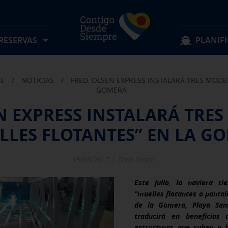
 RESERVAS
PLANIFI
JE
/
NOTICIAS
/
FRED. OLSEN EXPRESS INSTALARÁ TRES MODE
Localizar mi reserva
Sigue navegando
Sigue navegando
GOMERA
EN EXPRESS INSTALARÁ TRE
Rutas
Objetos perdidos
LLES FLOTANTES” EN LA G
Tarifas
Sugerencias y quejas
Preguntas frecuentes
Experiencia a bordo
Horarios
Descubre Fred. Olsen
Ofertas y actividades
Información al pasajero
Reservas Grupos
Condiciones de transporte
15/06/2017 |
Fred Olsen
Este julio, la naviera ti
“muelles flotantes o pantal
de la Gomera, Playa San
traducirá en beneficios 
estructuras que suben y b