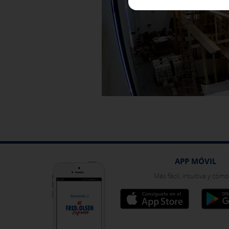
GUARDAR CONFIGURAC
Pulsa aquí para desactivar las cook
Puedes volver a configurar tus cook
política de cookies
APP MÓVIL
Más fácil, intuitiva y cóm