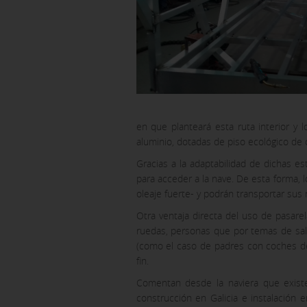
en que planteará esta ruta interior y 
aluminio, dotadas de piso ecológico de 
Gracias a la adaptabilidad de dichas e
para acceder a la nave. De esta forma,
oleaje fuerte- y podrán transportar sus
Otra ventaja directa del uso de pasarela
CONFIGURACIÓN DE COO
ruedas, personas que por temas de sal
(como el caso de padres con coches de
fin.
Cookies necesarias
Comentan desde la naviera que existe
construcción en Galicia e instalación 
Estas cookies son necesarias y