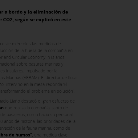
r a bordo y la eliminación de
e CO2, según se explicó en este
ó este miércoles las medidas de
ducción de la huella de la compañía en
er and Circular Economy in Islands
rnacional sobre basuras marinas y
es insulares, impulsado por la
as Marinas (AEBAM). El director de flota
año, intervino en la mesa redonda ‘El
 Transformando el problema en solución’.
nacio Liaño destacó el gran esfuerzo de
ión
que realiza la compañía, tanto de
 de pasajeros, como hacia su personal,
años de historia, las prioridades de la
ervación de la fauna marina, como de
ACEPTAR TODAS
libre de humos”
, una medida clave