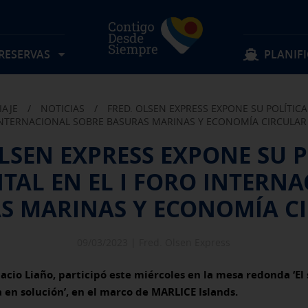
 RESERVAS
PLANIFI
IAJE
/
NOTICIAS
/
FRED. OLSEN EXPRESS EXPONE SU POLÍTIC
Localizar mi reserva
Sigue navegando
Sigue navegando
NTERNACIONAL SOBRE BASURAS MARINAS Y ECONOMÍA CIRCULAR
OLSEN EXPRESS EXPONE SU P
Rutas
Objetos perdidos
AL EN EL I FORO INTERN
Tarifas
Sugerencias y quejas
Preguntas frecuentes
Experiencia a bordo
Horarios
Descubre Fred. Olsen
Ofertas y actividades
Información al pasajero
S MARINAS Y ECONOMÍA C
Reservas Grupos
Condiciones de transporte
09/03/2023 |
Fred. Olsen Express
nacio Liaño, participó este miércoles en la mesa redonda ‘El s
en solución’, en el marco de MARLICE Islands.