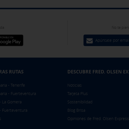
oda
No te pier
Apúntate por emai
RAS RUTAS
DESCUBRE FRED. OLSEN E
ria - Tenerife
Noticias
aria - Fuerteventura
Tarjeta Plus
 - La Gomera
Sostenibilidad
 - Fuerteventura
Blog Brisa
s
Opiniones de Fred. Olsen Express