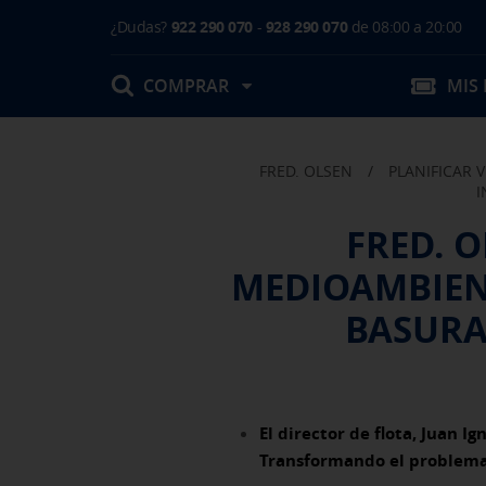
¿Dudas?
922 290 070
-
928 290 070
de 08:00 a 20:00
COMPRAR
MIS
FRED. OLSEN
/
PLANIFICAR V
Mis Reservas
I
FRED. 
T.Embarque / Resumen de Compra
MEDIOAMBIENT
Facturas
Comprar tu viaje
Prepara tu viaje
Contacto
Cambios
BASURA
Certificados
Mi documentación
Actividades en destino
El director de flota, Juan Ig
Transformando el problema 