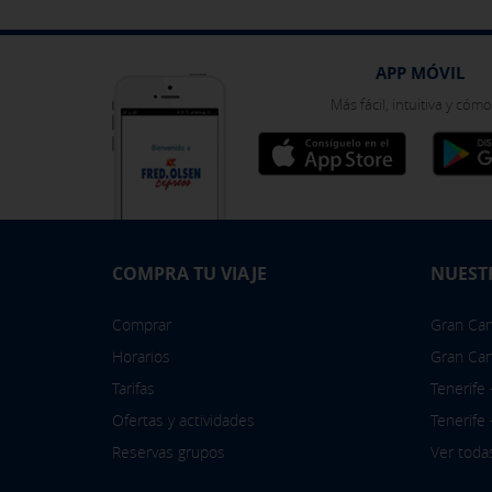
APP MÓVIL
Más fácil, intuitiva y cóm
COMPRA TU VIAJE
NUEST
Comprar
Gran Cana
Horarios
Gran Can
Tarifas
Tenerife
Ofertas y actividades
Tenerife
Reservas grupos
Ver toda