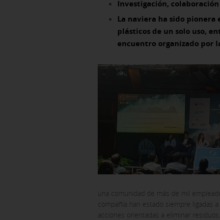
Investigación, colaboración
La naviera ha sido pionera
plásticos de un solo uso, e
encuentro organizado por l
una comunidad de más de mil empleados; 
CONFIGURACIÓN DE COO
compañía han estado siempre ligadas a 
acciones orientadas a eliminar residuos.