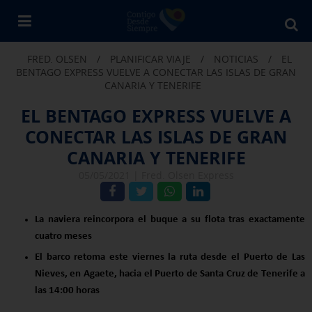
Bu
en
FRED. OLSEN
/
PLANIFICAR VIAJE
/
NOTICIAS
/
EL
Fr
BENTAGO EXPRESS VUELVE A CONECTAR LAS ISLAS DE GRAN
Ol
CANARIA Y TENERIFE
EL BENTAGO EXPRESS VUELVE A
CONECTAR LAS ISLAS DE GRAN
CANARIA Y TENERIFE
05/05/2021 |
Fred. Olsen Express
La naviera reincorpora el buque a su flota tras exactamente
cuatro meses
El barco retoma este viernes la ruta desde el
Puerto de Las
Nieves, en Agaete, hacia el Puerto de Santa Cruz de Tenerife a
las 14:00 horas