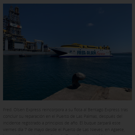
Fred. Olsen Express reincorpora a su flota al Bentago Express tras
concluir su reparación en el Puerto de Las Palmas, después del
X
incidente registrado a principios de año. El buque zarpará este
viernes día 7 de mayo desde el Puerto de Las Nieves, en Agaete,
CONFIGURACIÓN DE COOKIES