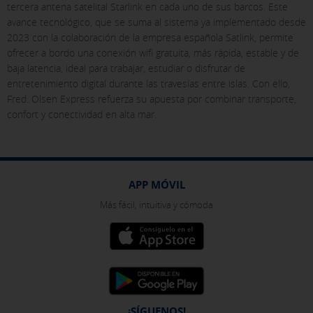
tercera antena satelital Starlink en cada uno de sus barcos. Este
avance tecnológico, que se suma al sistema ya implementado desde
2023 con la colaboración de la empresa española Satlink, permite
ofrecer a bordo una conexión wifi gratuita, más rápida, estable y de
baja latencia, ideal para trabajar, estudiar o disfrutar de
entretenimiento digital durante las travesías entre islas. Con ello,
Fred. Olsen Express refuerza su apuesta por combinar transporte,
confort y conectividad en alta mar.
APP MÓVIL
Más fácil, intuitiva y cómoda
¡SÍGUENOS!