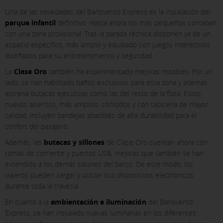
Una de las novedades del Barlovento Express es la instalación del
parque infantil
definitivo. Hasta ahora los más pequeños contaban
con una zona provisional. Tras la parada técnica disponen ya de un
espacio específico, más amplio y equipado con juegos interactivos
diseñados para su entretenimiento y seguridad.
La
Clase Oro
también ha experimentado mejoras notables. Por un
lado, se han habilitado baños exclusivos para esta zona y además
X
estrena butacas ejecutivas como las del resto de la flota. Estos
nuevos asientos, más amplios, cómodos y con tapicería de mayor
CONFIGURACIÓN DE COOKIES
calidad, incluyen bandejas abatibles de alta durabilidad para el
confort del pasajero.
ACEPTAR TODAS
Además, las
butacas y sillones
de Clase Oro cuentan ahora con
tomas de corriente y puertos USB, mejoras que también se han
extendido a los demás salones del barco. De este modo, los
viajeros pueden cargar y utilizar sus dispositivos electrónicos
Cookies necesarias
durante toda la travesía.
Estas cookies son necesarias y no se pueden desactivar en
nuestros sistemas. Puedes configurar tu navegador para
En cuanto a la
ambientación e iluminación
del Barlovento
bloquear o alertar sobre estas cookies, pero algunas áreas
Express, se han instalado nuevas luminarias en los diferentes
del sitio no funcionarán. Estas cookies no almacenan