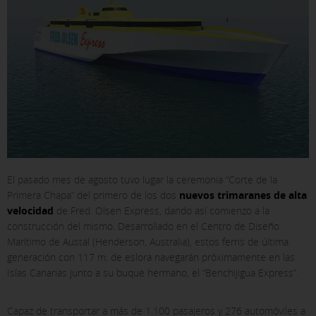
El pasado mes de agosto tuvo lugar la ceremonia “Corte de la
Primera Chapa” del primero de los dos
nuevos trimaranes de alta
velocidad
de Fred. Olsen Express, dando así comienzo a la
construcción del mismo. Desarrollado en el Centro de Diseño
Marítimo de
Austal
(Henderson, Australia), estos ferris de última
generación con 117 m. de eslora navegarán próximamente en las
Islas Canarias junto a su buque hermano, el “Benchijigua Express”.
Capaz de transportar a más de 1.100 pasajeros y 276 automóviles a