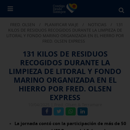
Bu
en
FRED. OLSEN
/
PLANIFICAR VIAJE
/
NOTICIAS
/
131
Fr
KILOS DE RESIDUOS RECOGIDOS DURANTE LA LIMPIEZA DE
Ol
LITORAL Y FONDO MARINO ORGANIZADA EN EL HIERRO POR
FRED. OLSEN EXPRESS
131 KILOS DE RESIDUOS
RECOGIDOS DURANTE LA
LIMPIEZA DE LITORAL Y FONDO
MARINO ORGANIZADA EN EL
HIERRO POR FRED. OLSEN
EXPRESS
10/04/2025 |
Fred. Olsen & Terramare
La jornada contó con la participación de más de 50