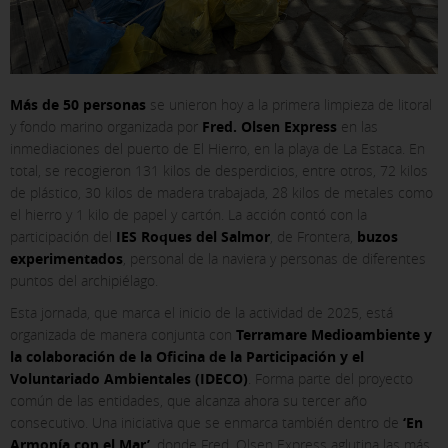
Más de 50 personas
se unieron hoy a la primera limpieza de litoral
y fondo marino organizada por
Fred. Olsen Express
en las
inmediaciones del puerto de El Hierro, en la playa de La Estaca. En
total, se recogieron 131 kilos de desperdicios, entre otros, 72 kilos
de plástico, 30 kilos de madera trabajada, 28 kilos de metales como
el hierro y 1 kilo de papel y cartón. La acción contó con la
participación del
IES Roques del Salmor
, de Frontera,
buzos
experimentados
, personal de la naviera y personas de diferentes
puntos del archipiélago.
Esta jornada, que marca el inicio de la actividad de 2025, está
organizada de manera conjunta con
Terramare Medioambiente y
la colaboración de la Oficina de la Participación y el
Voluntariado Ambientales (IDECO)
. Forma parte del proyecto
común de las entidades, que alcanza ahora su tercer año
consecutivo. Una iniciativa que se enmarca también dentro de
‘En
Armonía con el Mar’
, donde Fred. Olsen Express aglutina las más