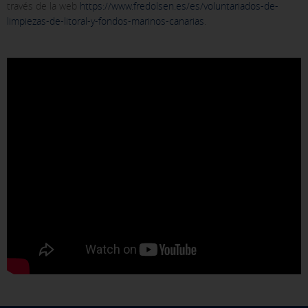
través de la web
https://www.fredolsen.es/es/voluntariados-de-
limpiezas-de-litoral-y-fondos-marinos-canarias
.
GUARDAR CONFIGURACIÓN
Pulsa aquí para desactivar las cookies opcionales
Puedes volver a configurar tus cookies desde la sección "Política de
cookies" al pie de la página. También puedes consultar nuestra
política de cookies