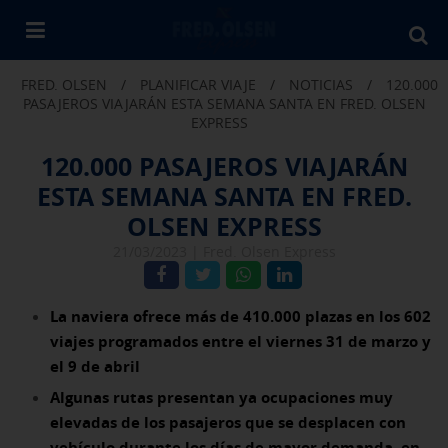
Bu
en
FRED. OLSEN
/
PLANIFICAR VIAJE
/
NOTICIAS
/
120.000
Fr
PASAJEROS VIAJARÁN ESTA SEMANA SANTA EN FRED. OLSEN
Ol
EXPRESS
120.000 PASAJEROS VIAJARÁN
ESTA SEMANA SANTA EN FRED.
OLSEN EXPRESS
21/03/2023 |
Fred. Olsen Express
La naviera ofrece más de 410.000 plazas en los 602
viajes programados entre el viernes 31 de marzo y
el 9 de abril
Algunas rutas presentan ya ocupaciones muy
elevadas de los pasajeros que se desplacen con
vehículo durante los días de mayor demanda, en