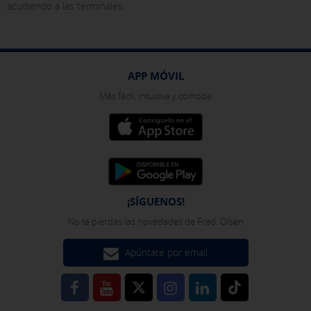
dispositivo de Internet.
acudiendo a las terminales.
[Ver detalles de las cookies]
GUARDAR CONFIGURACIÓN
APP MÓVIL
Más fácil, intuitiva y cómoda
Pulsa aquí para desactivar las cookies opcionales
Puedes volver a configurar tus cookies desde la sección "Política de
cookies" al pie de la página. También puedes consultar nuestra
política de cookies
¡SÍGUENOS!
No te pierdas las novedades de Fred. Olsen
Apúntate por email