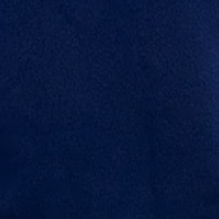
Cookies necesarias
Estas cookies son necesarias para que el sitio web
funcione y no se pueden desactivar en nuestros sistemas.
Puede configurar su navegador para bloquear o alertar
sobre estas cookies, pero alguna áreas del sitio no
funcionarán. Estas cookies no almacenan ninguna
información de identificación personal.
Cookies de rendimiento
Estas cookies nos permiten contar las visitas y fuentes de
tráfico para poder evaluar el rendimiento de nuestro sitio y
mejorarlo. Nos ayudan a saber qué páginas son las más o
menos visitadas, y cómo los visitantes navegan por el sitio.
Toda la información que recogen estas cookies es
agregada y, por lo tanto, es anónima.
GUARDAR CONFIGURACIÓN
Puedes volver a configurar tus cookies desde la sección
"Configuración de cookies" al pie de la página. También puedes
consultar nuestra
política de cookies