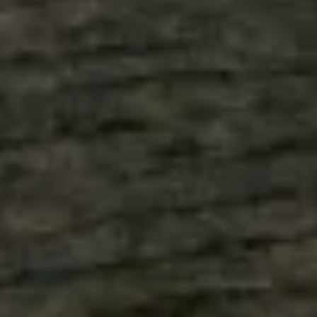
Puede configurar su navegador para bloquear o alertar
sobre estas cookies, pero alguna áreas del sitio no
funcionarán. Estas cookies no almacenan ninguna
información de identificación personal.
Cookies de rendimiento
Estas cookies nos permiten contar las visitas y fuentes de
tráfico para poder evaluar el rendimiento de nuestro sitio y
mejorarlo. Nos ayudan a saber qué páginas son las más o
menos visitadas, y cómo los visitantes navegan por el sitio.
Toda la información que recogen estas cookies es
agregada y, por lo tanto, es anónima.
GUARDAR CONFIGURACIÓN
Puedes volver a configurar tus cookies desde la sección
"Configuración de cookies" al pie de la página. También puedes
consultar nuestra
política de cookies