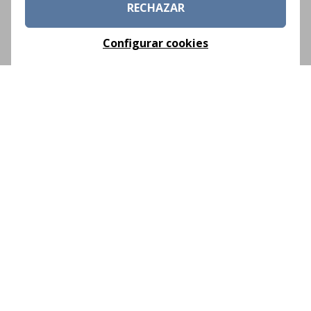
RECHAZAR
Configurar cookies
Porque aquí el costumbrismo no está disfrazado
para el visitante. No parece una escenografía