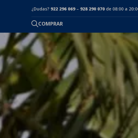
¿Dudas?
922 296 069
–
928 290 070
de 08:00 a 20:0
COMPRAR