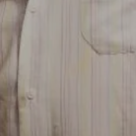
r las visitas y fuentes de tráfico para poder evaluar el rendimiento
las más o menos visitadas, y cómo los visitantes navegan por el si
r lo tanto, es anónima.
IÓN
s desde la sección "Configuración de cookies" al pie de la página. Ta