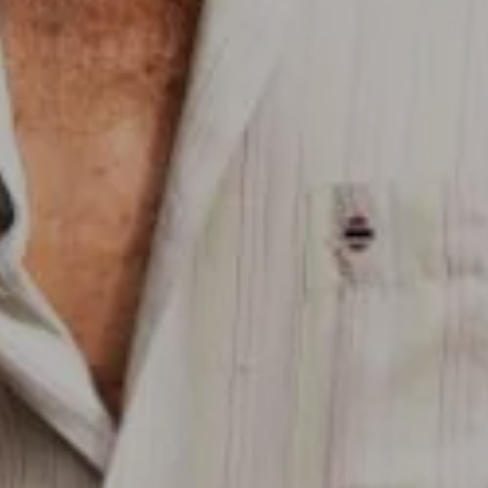
KIES
RECHAZAR TODO
ra que el sitio web funcione y no se pueden desactivar en nuestros 
ar sobre estas cookies, pero alguna áreas del sitio no funcionarán
rsonal.