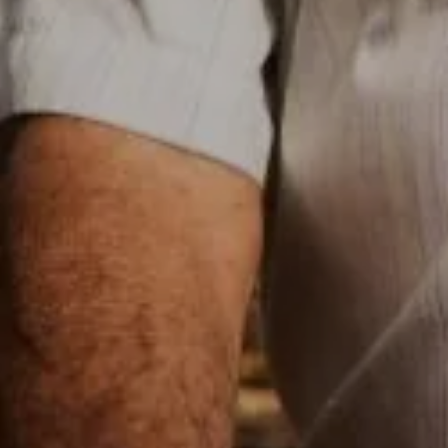
Estas cookies nos permiten conta
ayudan a saber qué páginas son 
estas cookies es agregada y, po
GUARDAR CONFIGURAC
Puedes volver a configurar tus cookie
política de cookies