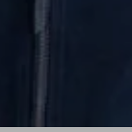
"Configuración de cookies" al pie de la página. También puedes
consultar nuestra
política de cookies