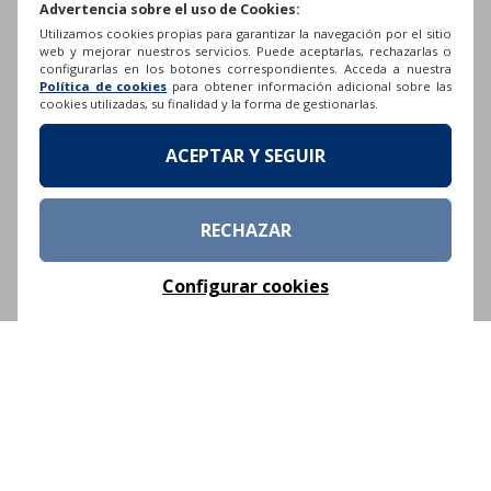
Advertencia sobre el uso de Cookies:
Utilizamos cookies propias para garantizar la navegación por el sitio
web y mejorar nuestros servicios. Puede aceptarlas, rechazarlas o
configurarlas en los botones correspondientes. Acceda a nuestra
Política de cookies
para obtener información adicional sobre las
¿Qué te gustaría que los canarios supieran de los
cookies utilizadas, su finalidad y la forma de gestionarlas.
bailes de El Hierro?
ACEPTAR Y SEGUIR
Nosotros tenemos dos tipos de bailes. Uno es el
baile de la Virgen, que es el baile que hacemos en
las fiestas religiosas, a la Virgen de los Reyes o, en
RECHAZAR
el caso de Sabinosa, a la Virgen de la Consolación.
Y
es un baile que combina folclore con
Configurar cookies
religiosidad
. Entonces, yo creo que que es
importante transmitir ese mensaje, que es un baile
que efectivamente forma parte del folclore, pero
también está muy ligado a esa, digamos, devoción.
Es un baile emblemático.
Y a mí me gustaría transmitir dentro de todo esto,
que es muy importante el respeto a esa tradición y
el respeto a ese origen. Siempre hemos dicho que