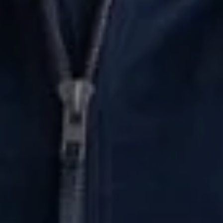
Cookies necesarias
Estas cookies son necesarias para que el sitio web
funcione y no se pueden desactivar en nuestros sistemas.
Puede configurar su navegador para bloquear o alertar
sobre estas cookies, pero alguna áreas del sitio no
funcionarán. Estas cookies no almacenan ninguna
información de identificación personal.
Cookies de rendimiento
Estas cookies nos permiten contar las visitas y fuentes de
tráfico para poder evaluar el rendimiento de nuestro sitio y
mejorarlo. Nos ayudan a saber qué páginas son las más o
menos visitadas, y cómo los visitantes navegan por el sitio.
Toda la información que recogen estas cookies es
agregada y, por lo tanto, es anónima.
GUARDAR CONFIGURACIÓN
Puedes volver a configurar tus cookies desde la sección