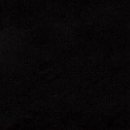
r las visitas y fuentes de tráfico para poder evaluar el rendimiento
las más o menos visitadas, y cómo los visitantes navegan por el si
r lo tanto, es anónima.
IÓN
s desde la sección "Configuración de cookies" al pie de la página. Ta