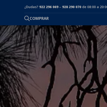
¿Dudas?
922 296 069
–
928 290 070
de 08:00 a 20:0
COMPRAR