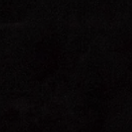
 de nuestro sitio y mejorarlo. Nos
tio. Toda la información que recogen
mbién puedes consultar nuestra