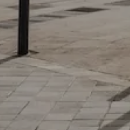
Estas cookies nos permiten conta
ayudan a saber qué páginas son 
estas cookies es agregada y, po
GUARDAR CONFIGURAC
Puedes volver a configurar tus cookie
política de cookies