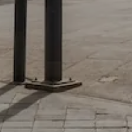
r las visitas y fuentes de tráfico para poder evaluar el rendimiento
las más o menos visitadas, y cómo los visitantes navegan por el si
r lo tanto, es anónima.
IÓN
s desde la sección "Configuración de cookies" al pie de la página. Ta