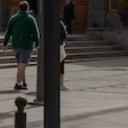
KIES
RECHAZAR TODO
ra que el sitio web funcione y no se pueden desactivar en nuestros 
ar sobre estas cookies, pero alguna áreas del sitio no funcionarán
rsonal.