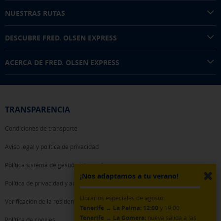
NUESTRAS RUTAS
GUARDAR CONFIGURACIÓN
DESCUBRE FRED. OLSEN EXPRESS
Pulsa aquí para desactivar las cookies opcionales
ACERCA DE FRED. OLSEN EXPRESS
Puedes volver a configurar tus cookies desde la sección "Política de
cookies" al pie de la página. También puedes consultar nuestra
política de cookies
TRANSPARENCIA
Condiciones de transporte
Aviso legal y política de privacidad
Política sistema de gestión integrado
¡Nos adaptamos a tu verano!
Política de privacidad y acceso WiFi
Horarios especiales de agosto:
Verificación de la residencia
Tenerife → La Palma:
12:00
y 19:00.
Tenerife → La Gomera:
nueva salida a las
Política de cookies