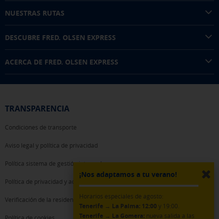
NUESTRAS RUTAS
GUARDAR CONFIGURACIÓN
DESCUBRE FRED. OLSEN EXPRESS
Pulsa aquí para desactivar las cookies opcionales
ACERCA DE FRED. OLSEN EXPRESS
Puedes volver a configurar tus cookies desde la sección "Política de
cookies" al pie de la página. También puedes consultar nuestra
política de cookies
TRANSPARENCIA
Condiciones de transporte
Aviso legal y política de privacidad
Política sistema de gestión integrado
¡Nos adaptamos a tu verano!
Política de privacidad y acceso WiFi
Horarios especiales de agosto:
Verificación de la residencia
Tenerife → La Palma:
12:00
y 19:00.
Tenerife → La Gomera:
nueva salida a las
Política de cookies