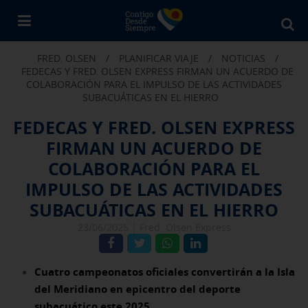
Bu
en
FRED. OLSEN
/
PLANIFICAR VIAJE
/
NOTICIAS
/
Fr
FEDECAS Y FRED. OLSEN EXPRESS FIRMAN UN ACUERDO DE
Ol
COLABORACIÓN PARA EL IMPULSO DE LAS ACTIVIDADES
SUBACUÁTICAS EN EL HIERRO
FEDECAS Y FRED. OLSEN EXPRESS
FIRMAN UN ACUERDO DE
COLABORACIÓN PARA EL
IMPULSO DE LAS ACTIVIDADES
SUBACUÁTICAS EN EL HIERRO
23/06/2025 |
Fred. Olsen Express
Cuatro campeonatos oficiales convertirán a la Isla
del Meridiano en epicentro del deporte
subacuático este 2025