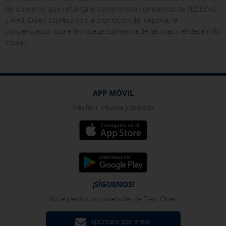
del convenio, que refuerza el compromiso compartido de FEDECAS
Puedes volver a configurar tus cookies desde la sección "Política de
y Fred. Olsen Express con la promoción del deporte, la
cookies" al pie de la página. También puedes consultar nuestra
política de cookies
concienciación sobre la riqueza submarina de las islas y el desarrollo
insular.
APP MÓVIL
Más fácil, intuitiva y cómoda
¡SÍGUENOS!
No te pierdas las novedades de Fred. Olsen
Apúntate por email