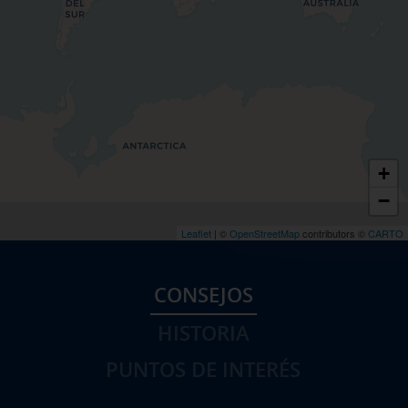
+
−
Leaflet
| ©
OpenStreetMap
contributors ©
CARTO
CONSEJOS
HISTORIA
PUNTOS DE INTERÉS