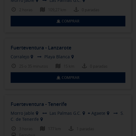
Morro Jable
Las Palmas G.C.
2 horas
109,27 km
0 paradas
COMPRAR
Fuerteventura - Lanzarote
Corralejo
Playa Blanca
25 o 35 minutos
15 km
0 paradas
COMPRAR
Fuerteventura - Tenerife
Morro Jable
Las Palmas G.C.
+
Agaete
S.
C. de Tenerife
3 horas
177 km
1 paradas
Ferrybus