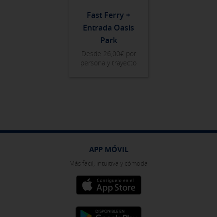
Fast Ferry +
Entrada Oasis
Park
Desde 26,00
€ por
persona y trayecto
APP MÓVIL
Más fácil, intuitiva y cómoda