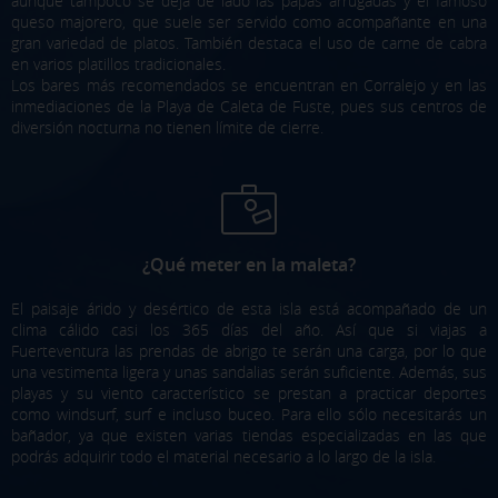
aunque tampoco se deja de lado las papas arrugadas y el famoso
queso majorero, que suele ser servido como acompañante en una
gran variedad de platos. También destaca el uso de carne de cabra
en varios platillos tradicionales.
Los bares más recomendados se encuentran en Corralejo y en las
inmediaciones de la Playa de Caleta de Fuste, pues sus centros de
diversión nocturna no tienen límite de cierre.
X
¿Qué meter en la maleta?
CONFIGURACIÓN DE COOKIES
El paisaje árido y desértico de esta isla está acompañado de un
clima cálido casi los 365 días del año. Así que si viajas a
ACEPTAR TODAS
Fuerteventura las prendas de abrigo te serán una carga, por lo que
una vestimenta ligera y unas sandalias serán suficiente. Además, sus
playas y su viento característico se prestan a practicar deportes
como windsurf, surf e incluso buceo. Para ello sólo necesitarás un
Cookies necesarias
bañador, ya que existen varias tiendas especializadas en las que
Estas cookies son necesarias y no se pueden desactivar en
podrás adquirir todo el material necesario a lo largo de la isla.
nuestros sistemas. Puedes configurar tu navegador para
bloquear o alertar sobre estas cookies, pero algunas áreas