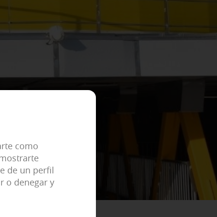
ACEPTAR TODAS
 tu navegador para bloquear o
enan ninguna información de
eral predefinidas como, por ejemplo,
carte como
 mostrarte
e de un perfil
r o denegar y
tu experiencia de navegación y
ue no tengas que reconfigurarlos
.