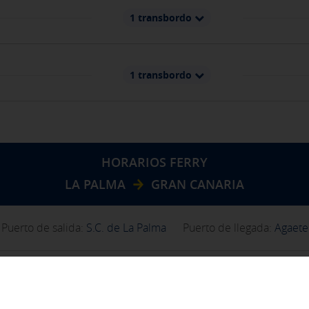
1 transbordo
1 transbordo
HORARIOS FERRY
LA PALMA
GRAN CANARIA
Puerto de salida:
S.C. de La Palma
Puerto de llegada:
Agaete
1 transbordo