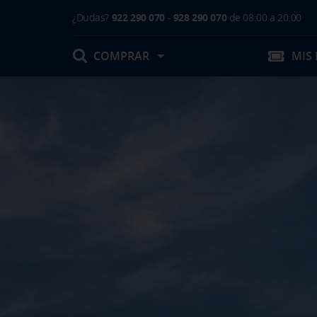
¿Dudas?
922 290 070
-
928 290 070
de 08:00 a 20:00
COMPRAR
MIS
Mis Reservas
T.Embarque / Resumen de Compra
Facturas
Comprar tu viaje
Prepara tu viaje
Contacto
Cambios
Certificados
Mi documentación
Actividades en destino